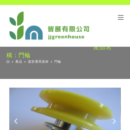
產品名
稱：門輪
>
產品
>
溫室通用資材
>
門輪