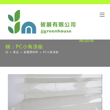
產品名
稱：PC小角浪板
>
產品
>
披覆體材料
>
PC小角浪板