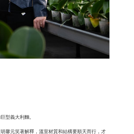
的巨型義大利麵。
理胡馨元笑著解釋，溫室材質和結構要順天而行，才