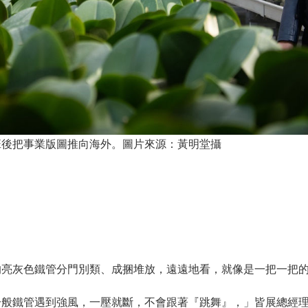
班後把事業版圖推向海外。圖片來源：黃明堂攝
的亮灰色鐵管分門別類、成捆堆放，遠遠地看，就像是一把一把
一般鐵管遇到強風，一壓就斷，不會跟著『跳舞』，」皆展總經