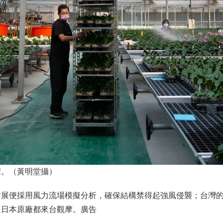
摩。（黃明堂攝）
皆展便採用風力流場模擬分析，確保結構禁得起強風侵襲；台灣
連日本原廠都來台觀摩。廣告