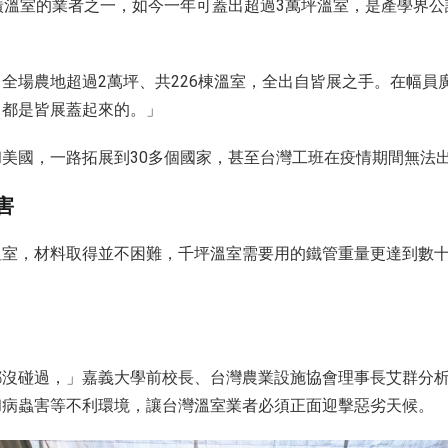
廣溫室的業者之一，如今一年可蓋出超過3萬坪溫室，是產學界
全場農地超過2萬坪、共226棟溫室，全出自皆展之手。在幅員廣
）都是皆展蓋起來的。」
美國，一路拓展到30多個國家，甚至台灣工班在疫情期間無法
害
溫室，材料取得並不困難，千坪溫室需要用的鐵管重量更達到數
都沒碰過，」嘉義大學前校長、台灣農業設施協會理事長艾群分
和病蟲害等不利環境，讓台灣溫室業者必須正面迎擊惡劣天候。