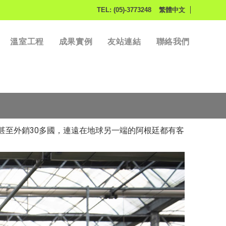
TEL: (05)-3773248
繁體中文
溫室工程
成果實例
友站連結
聯絡我們
下雜誌-幫郭台銘蓋農場、客戶遠到非洲 台灣溫室龍頭如何外銷30國？
甚至外銷30多國，連遠在地球另一端的阿根廷都有客