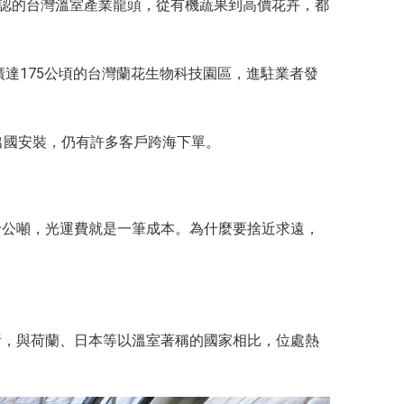
公認的台灣溫室產業龍頭，從有機蔬果到高價花卉，都
達175公頃的台灣蘭花生物科技園區，進駐業者發
出國安裝，仍有許多客戶跨海下單。
十公噸，光運費就是一筆成本。為什麼要捨近求遠，
析，與荷蘭、日本等以溫室著稱的國家相比，位處熱