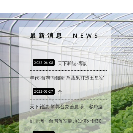
最新消息
NEWS
2022-06-08
天下雜誌-專訪
年代-台灣向錢衝 為蔬果打造五星宿
2022-05-27
舍
天下雜誌-幫郭台銘蓋農場、客戶遠
到非洲 台灣溫室龍頭如何外銷30