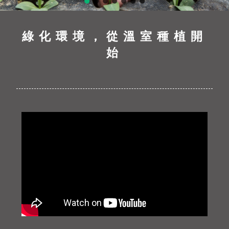
綠化環境，從溫室種植開
始