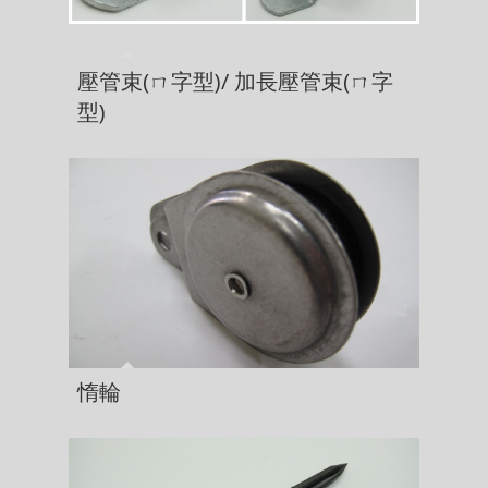
壓管束(ㄇ字型)/ 加長壓管束(ㄇ字
型)
惰輪