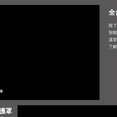
全
除
智
溫
了
護罩