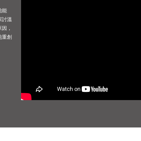
颱能
探討溫
原因，
颱重創