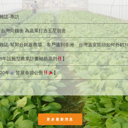
雜誌-專訪
-台灣向錢衝 為蔬果打造五星宿舍
雜誌-幫郭台銘蓋農場、客戶遠到非洲 台灣溫室龍頭如何外銷3
09年設施型農業計畫補助原則
】
20年
皆展春節公告
】
更多最新消息