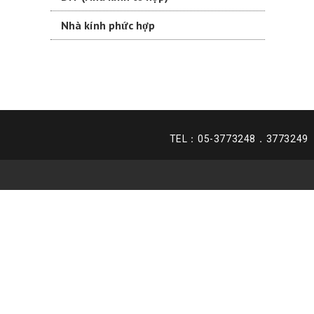
Nhà kính phức hợp
TEL：05-3773248．377324