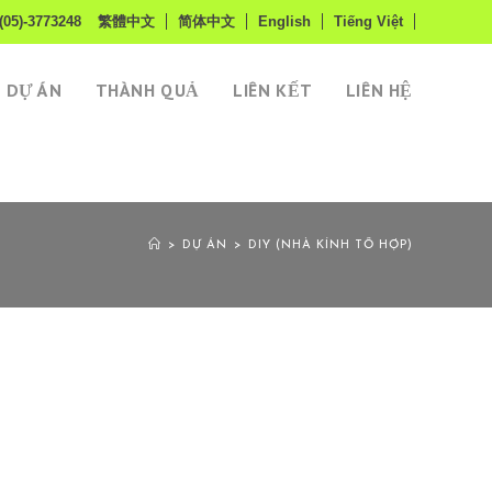
(05)-3773248
繁體中文
简体中文
English
Tiếng Việt
DỰ ÁN
THÀNH QUẢ
LIÊN KẾT
LIÊN HỆ
>
DỰ ÁN
>
DIY (NHÀ KÍNH TỔ HỢP)