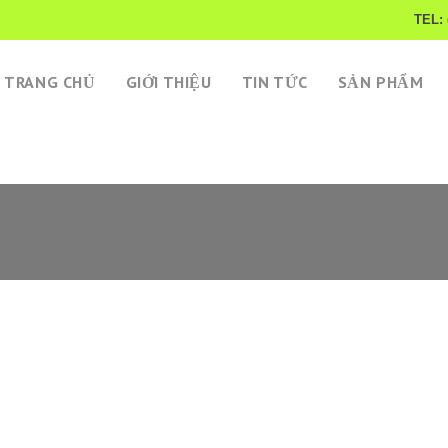
TEL: 
TRANG CHỦ
GIỚI THIỆU
TIN TỨC
SẢN PHẨM