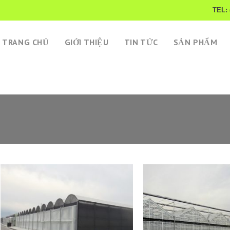
TEL: 
TRANG CHỦ
GIỚI THIỆU
TIN TỨC
SẢN PHẨM