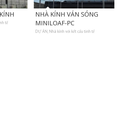
KÍNH
NHÀ KÍNH VÁN SÓNG
MINILOAF-PC
nh tế
DỰ ÁN
,
Nhà kính với kết cấu tinh tế