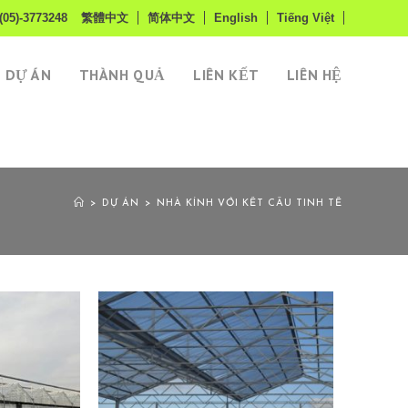
(05)-3773248
繁體中文
简体中文
English
Tiếng Việt
DỰ ÁN
THÀNH QUẢ
LIÊN KẾT
LIÊN HỆ
>
DỰ ÁN
>
NHÀ KÍNH VỚI KẾT CẤU TINH TẾ