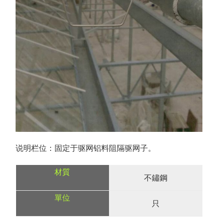
说明栏位：固定于驱网铝料阻隔驱网子。
不鏽鋼
只