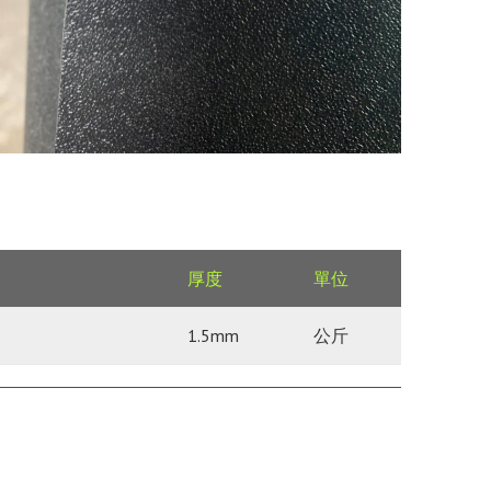
厚度
單位
1.5mm
公斤