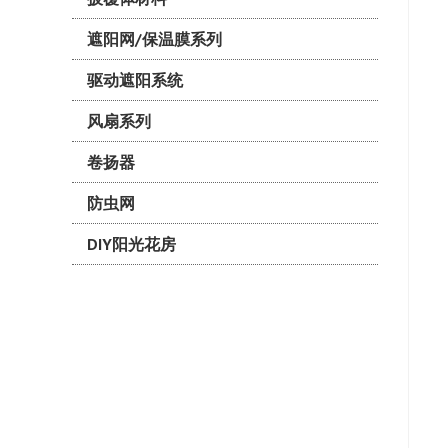
遮阳网/保温膜系列
驱动遮阳系统
风扇系列
卷扬器
防虫网
DIY阳光花房