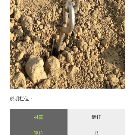
说明栏位：
鍍鋅
只