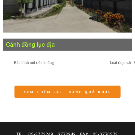
Cánh đồng lục địa
Bản hình núi trên không
Loài thực vật: 
XEM THÊM CÁC THÀNH QUẢ KHÁC
TEL：05-3773248．3773249 FAX：05-3770573