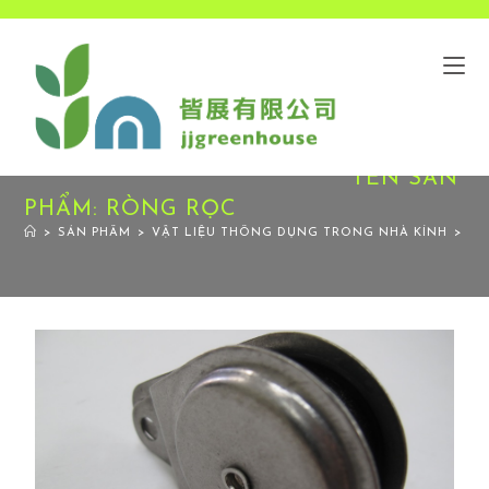
TÊN SẢN
PHẨM: RÒNG RỌC
>
SẢN PHẨM
>
VẬT LIỆU THÔNG DỤNG TRONG NHÀ KÍNH
>
RÒ