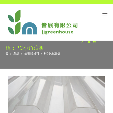
產品名
稱：PC小角浪板
>
產品
>
披覆體材料
>
PC小角浪板