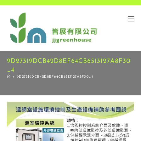
9D27319DCB42D8EF64CB6513127A8F30
_4
>
9D27319DCB42D8EF64CB6513127A8F30_4