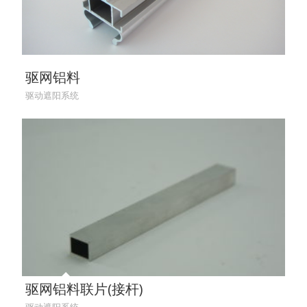
驱网铝料
驱动遮阳系统
驱网铝料联片(接杆)