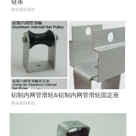
链条
驱动遮阳系统
铝制内网管滑轮&铝制内网管滑轮固定座
驱动遮阳系统