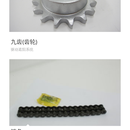
九齿(齿轮)
驱动遮阳系统