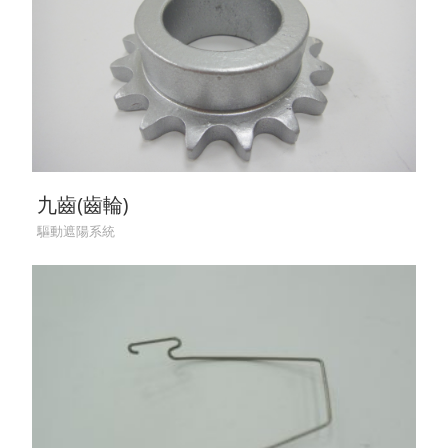
九齒(齒輪)
驅動遮陽系統