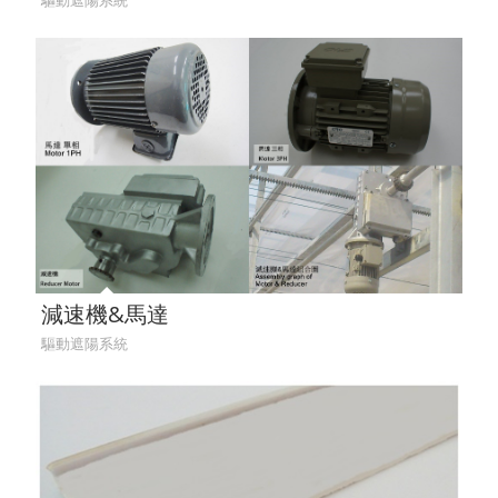
驅動遮陽系統
減速機&馬達
驅動遮陽系統