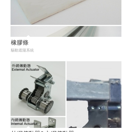
橡膠條
驅動遮陽系統