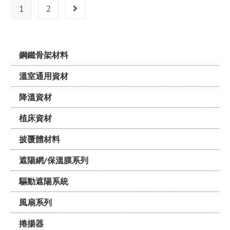
1
2
鋼鐵骨架材料
溫室通用資材
降溫資材
植床資材
披覆體材料
遮陽網/保溫膜系列
驅動遮陽系統
風扇系列
捲揚器