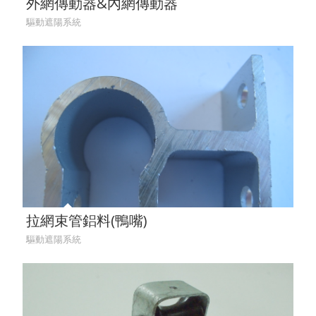
外網傳動器&​內網傳動器
驅動遮陽系統
拉網束管鋁料(鴨嘴)
驅動遮陽系統