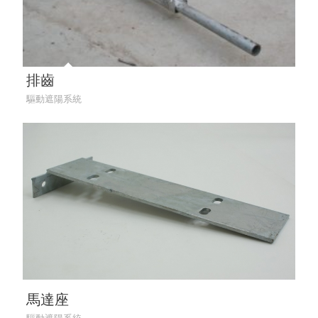
排齒
驅動遮陽系統
馬達座